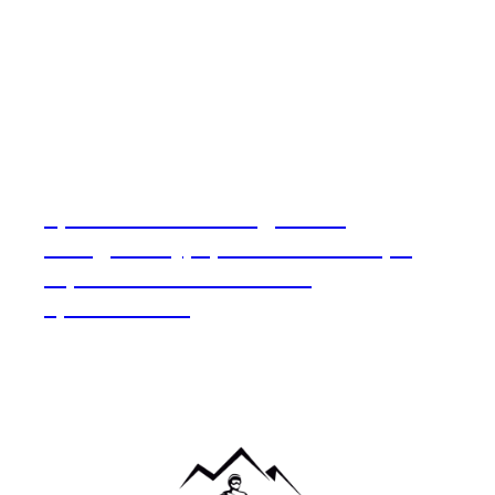
Красная Поляна и Адыгея —
соседство курортов Кавказа: горы,
термальные источники и
приключения