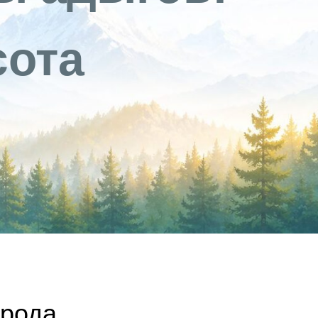
сота
арода