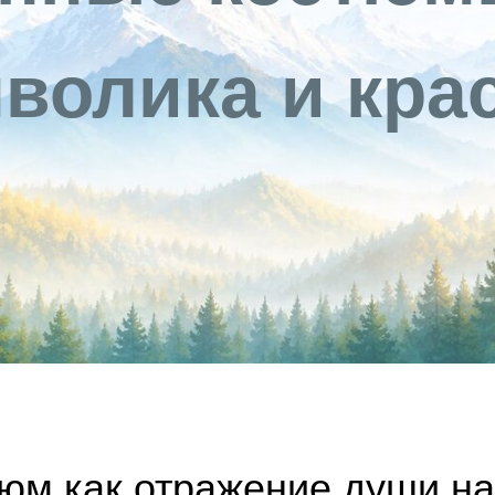
волика и кра
юм как отражение души н