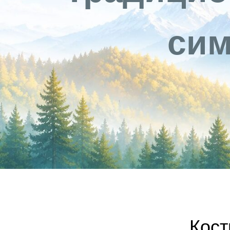
сим
Кост