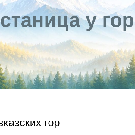
станица у гор
казских гор