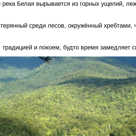
е река Белая вырывается из горных ущелий, ле
атерянный среди лесов, окружённый хребтами,
 традицией и покоем, будто время замедляет св