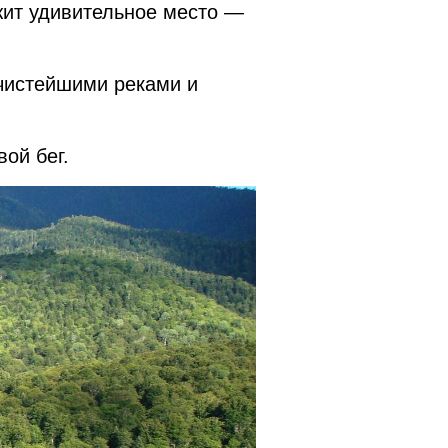
жит удивительное место —
 чистейшими реками и
ой бег.