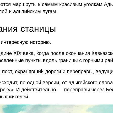
ются маршруты к самым красивым уголкам Адыг
лой и альпийским лугам.
ания станицы
 интересную историю.
дине XIX века, когда после окончания Кавказс
аселённые пункты вдоль границы с горными ра
 пост, охранявший дороги и переправы, ведущ
сходит, по одной версии, от адыгейского слов
 реку». И действительно — переправы через Бе
ных жителей.