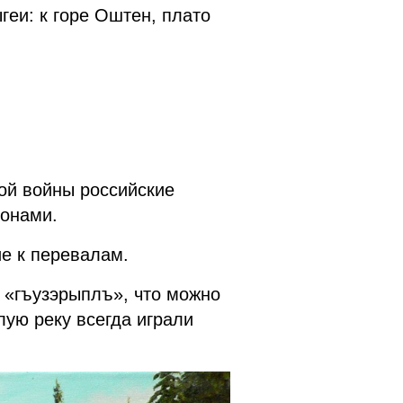
еи: к горе Оштен, плато
кой войны российские
йонами.
ие к перевалам.
а «гъузэрыплъ», что можно
лую реку всегда играли