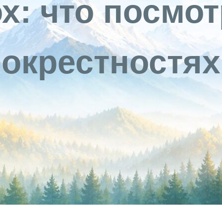
х: что посмот
окрестностях