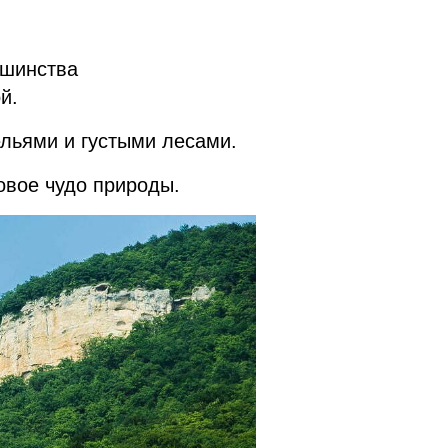
ьшинства
й.
льями и густыми лесами.
овое чудо природы.