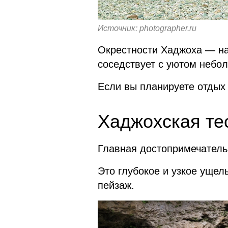
Источник: photographer.ru
Окрестности Хаджоха — на
соседствует с уютом небол
Если вы планируете отдых
Хаджохская те
Главная достопримечатель
Это глубокое и узкое ущел
пейзаж.