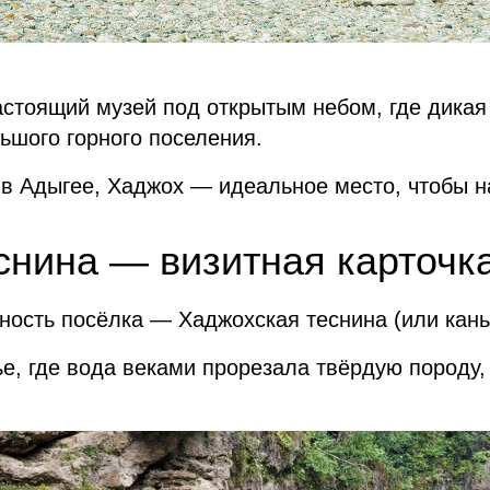
стоящий музей под открытым небом, где дикая 
ьшого горного поселения.
 в Адыгее, Хаджох — идеальное место, чтобы н
снина — визитная карточк
ность посёлка — Хаджохская теснина (или кань
ье, где вода веками прорезала твёрдую породу