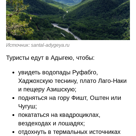
Источник: santal-adygeya.ru
Туристы едут в Адыгею, чтобы:
увидеть водопады Руфабго,
Хаджохскую теснину, плато Лаго-Наки
и пещеру Азишскую;
подняться на гору Фишт, Оштен или
Чугуш;
покататься на квадроциклах,
вездеходах и лошадях;
отдохнуть в термальных источниках