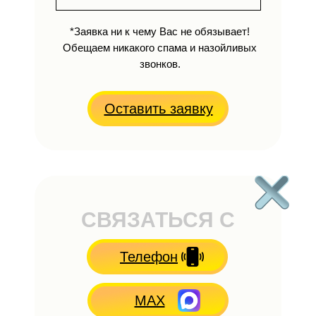
*Заявка ни к чему Вас не обязывает!
Обещаем никакого спама и назойливых
звонков.
Оставить заявку
СВЯЗАТЬСЯ С
НАМИ
Телефон
MAX