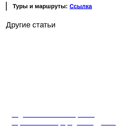
Туры и маршруты:
Ссылка
Другие статьи
Хаджох — что посмотреть в
окрестностях: природные чудеса и
культурные сокровища Адыгеи