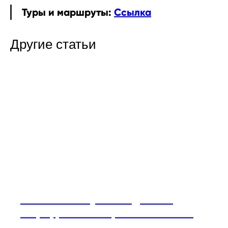
Туры и маршруты:
Ссылка
Другие статьи
Ремёсла и искусство Адыгеи —
ковры, резьба и керамика как язык
времени