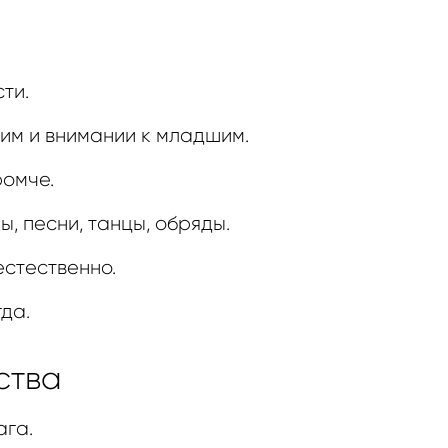
ти.
шим и внимании к младшим.
ромче.
ы, песни, танцы, обряды.
естественно.
да.
ства
ага.