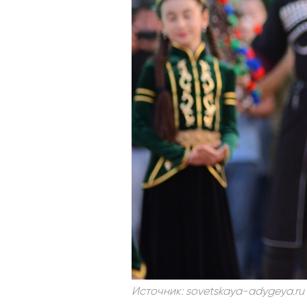
Источник: sovetskaya-adygeya.ru