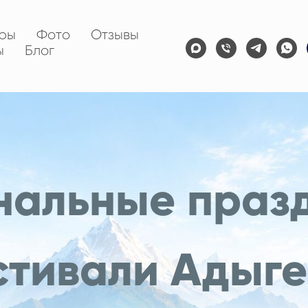
оры
Фото
Отзывы
ы
Блог
нальные празд
стивали Адыге