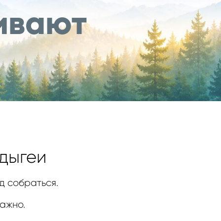
ивают
дыгеи
д собраться.
важно.