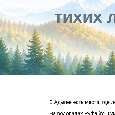
тихих 
В Адыгее есть места, где 
На водопадах Руфабго шум