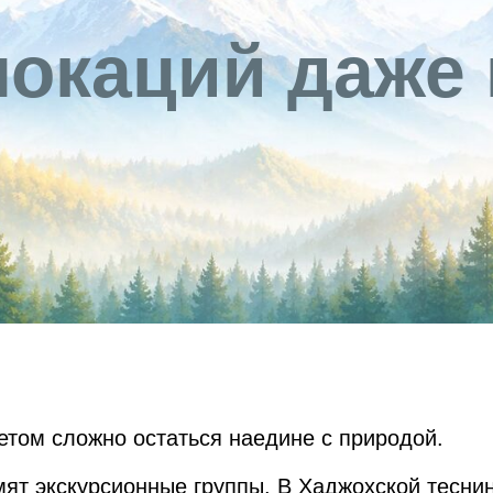
локаций даже 
летом сложно остаться наедине с природой.
ят экскурсионные группы. В Хаджохской теснин