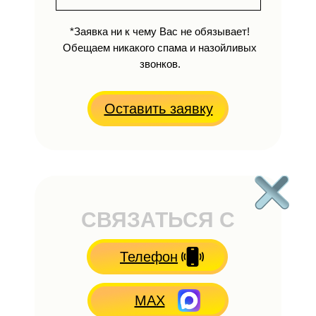
*Заявка ни к чему Вас не обязывает!
Обещаем никакого спама и назойливых
звонков.
Оставить заявку
СВЯЗАТЬСЯ С
НАМИ
Телефон
MAX