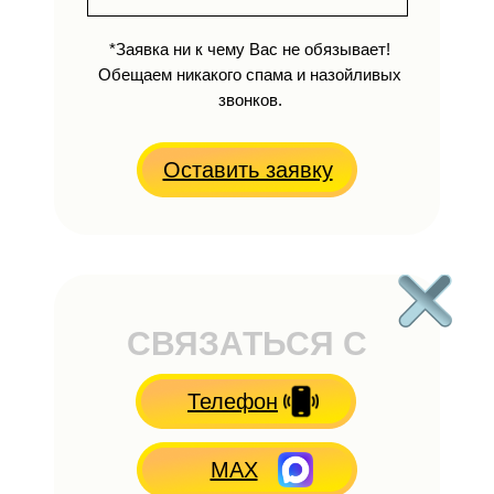
*Заявка ни к чему Вас не обязывает!
Обещаем никакого спама и назойливых
звонков.
Оставить заявку
СВЯЗАТЬСЯ С
НАМИ
Телефон
MAX