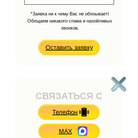
*Заявка ни к чему Вас не обязывает!
Обещаем никакого спама и назойливых
звонков.
Оставить заявку
СВЯЗАТЬСЯ С
НАМИ
Телефон
MAX