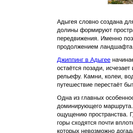
Адыгея словно создана для
долины формируют простра
передвижения. Именно поэ
продолжением ландшафта
Джиппинг в Адыгее
начинае
остаётся позади, исчезае
рельефу. Камни, колеи, во
путешествие перестаёт быт
Одна из главных особенно
доминирующего маршрута. 
ощущению пространства. Гд
горы сходятся почти впло
которых невозможно догада