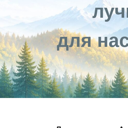
луч
для на