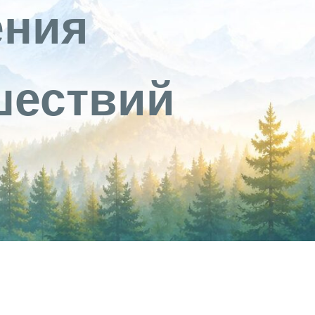
ения
шествий