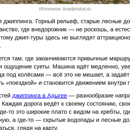
Источник: kvadprokat.ru
 джиппинга. Горный рельеф, старые лесные дор
нство, где внедорожник — не роскошь, а есте
тому джип-туры здесь не выглядят аттракцион
.
тся там, где заканчиваются привычные маршру
т и ощущение суеты. Машина идёт медленно, ув
да под колёсами — всё это не мешает, а задаёт
ь «поездкой» и становится движением внутри г
стей
джиппинга в Адыгее
— разнообразие напра
Каждая дорога ведёт к своему состоянию, сво
е-то это широкие плато с видом на хребты, где
тную, а где-то — скрытые водопады и лесные д
ться, глядя на карту.