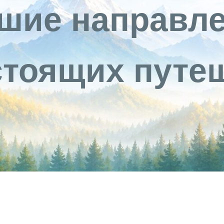
шие направл
стоящих путе