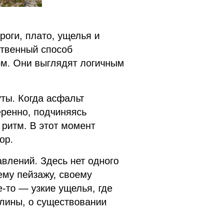
оги, плато, ущелья и
ственный способ
ом. Они выглядят логичным
ты. Когда асфальт
еренно, подчиняясь
 ритм. В этот момент
ор.
влений. Здесь нет одного
ему пейзажу, своему
-то — узкие ущелья, где
олины, о существовании