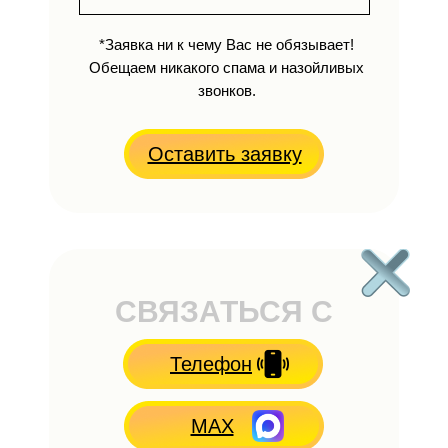
*Заявка ни к чему Вас не обязывает!
Обещаем никакого спама и назойливых
звонков.
Оставить заявку
СВЯЗАТЬСЯ С
НАМИ
Телефон
MAX