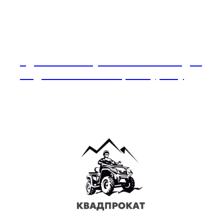
Адыгея — жемчужина Кавказа. Отдых
в Адыгее: что посмотреть туристу