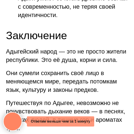
с современностью, не теряя своей
идентичности.
Заключение
Адыгейский народ — это не просто жители
республики. Это её душа, корни и сила.
Они сумели сохранить своё лицо в
меняющемся мире, передать потомкам
язык, культуру и законы предков.
Путешествуя по Адыгее, невозможно не
почувствовать дыхание веков — в песнях,
улыбках людей, в тишине гор и ароматах
Ответим меньше чем за 1 минуту
трав.