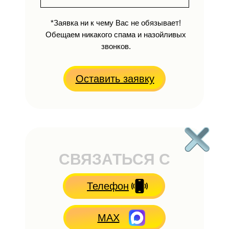
*Заявка ни к чему Вас не обязывает!
Обещаем никакого спама и назойливых
звонков.
Оставить заявку
СВЯЗАТЬСЯ С
НАМИ
Телефон
MAX