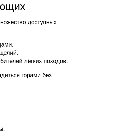
ающих
множество доступных
дами.
щелий.
бителей лёгких походов.
адиться горами без
ы.