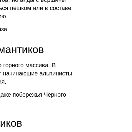
ься пешком или в составе
рю.
за.
мантиков
 горного массива. В
ут начинающие альпинисты
ия.
даже побережья Чёрного
иков