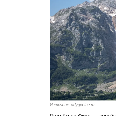
Источник: adygvoice.ru
Подъём на Фишт — серьёзн