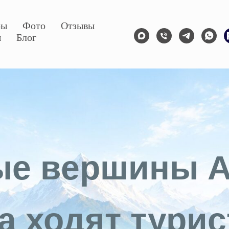
ры
Фото
Отзывы
ы
Блог
ые вершины А
а ходят тури